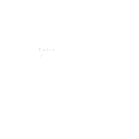
Kaufen
Neuwagen
finden
Gebrauchtwagen
finden
Angebote