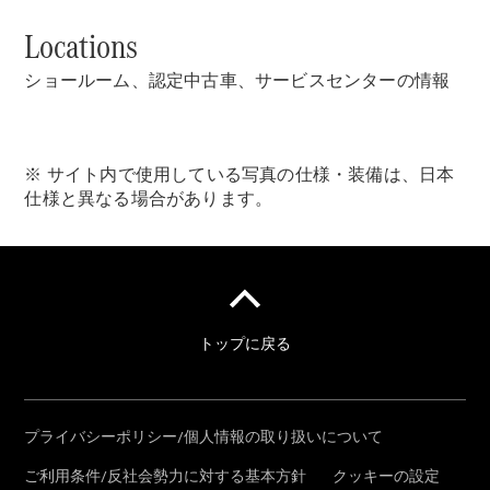
Elektrisch
Limousine
Locations
EQS
Elektrisch
Limousine
ショールーム、認定中古車、サービスセンターの情報
E-Klasse
Limousine
S-Klasse
S-Klasse
※ サイト内で使用している写真の仕様・装備は、日本
Limousine
仕様と異なる場合があります。
lang
Mercedes-
Maybach S-
Klasse
Konfigurator
Online
Store
SUV & Geländewagen