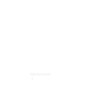
Support &
Kontakt
Rückrufe
Markenwelt