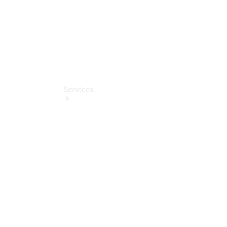
Services
Alle
Services
Service
buchen
Aktionen