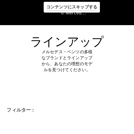
コンテンツにスキップする
© Mercedes-Benz Japan. , Stern Setagaya Co., Ltd.
Service &
Zubehör
ラインアップ
メルセデス・ベンツの多様
なブランドとラインアップ
から、あなたの理想のモデ
ルを見つけてください。
Servicetermin
buchen
Digitale
Extras
Ladelösungen
Unterwegs
フィルター :
laden
Pannen- &
Unfallhilfe
Räder &