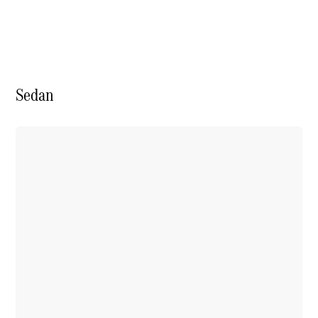
Accessories
Sedan
Digitale
Broschüre
Fahrzeugzubehör
Collection
Betriebsanleitungen
Servicetermin
buchen